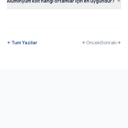
Alüminyum kilit hangi ortamlar için en uygundur?
Tum Yazilar
Onceki
Sonraki