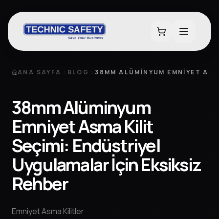
ANA SAYFA
BLOG
38MM ALÜMINYUM EMNIYET ASMA
38mm Alüminyum
Emniyet Asma Kilit
Seçimi: Endüstriyel
Uygulamalar İçin Eksiksiz
Rehber
Emniyet Asma Kilitler