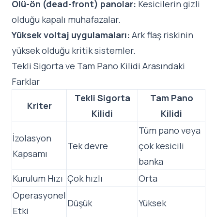
Ölü-ön (dead-front) panolar:
Kesicilerin gizli
olduğu kapalı muhafazalar.
Yüksek voltaj uygulamaları:
Ark flaş riskinin
yüksek olduğu kritik sistemler.
Tekli Sigorta ve Tam Pano Kilidi Arasındaki
Farklar
Tekli Sigorta
Tam Pano
Kriter
Kilidi
Kilidi
Tüm pano veya
İzolasyon
Tek devre
çok kesicili
Kapsamı
banka
Kurulum Hızı
Çok hızlı
Orta
Operasyonel
Düşük
Yüksek
Etki