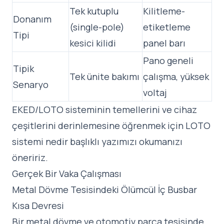
Tek kutuplu
Kilitleme-
Donanım
(single-pole)
etiketleme
Tipi
kesici kilidi
panel barı
Pano geneli
Tipik
Tek ünite bakımı
çalışma, yüksek
Senaryo
voltaj
EKED/LOTO sisteminin temellerini ve cihaz
çeşitlerini derinlemesine öğrenmek için
LOTO
sistemi nedir
başlıklı yazımızı okumanızı
öneririz.
Gerçek Bir Vaka Çalışması
Metal Dövme Tesisindeki Ölümcül İç Busbar
Kısa Devresi
Bir metal dövme ve otomotiv parça tesisinde,