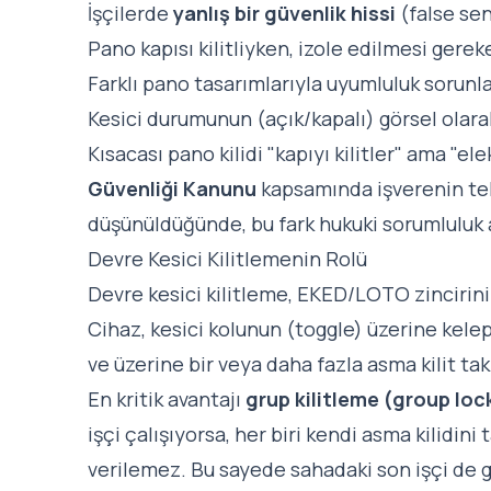
İşçilerde
yanlış bir güvenlik hissi
(false sen
Pano kapısı kilitliyken, izole edilmesi gereke
Farklı pano tasarımlarıyla uyumluluk sorunlar
Kesici durumunun (açık/kapalı) görsel olar
Kısacası pano kilidi "kapıyı kilitler" ama "el
Güvenliği Kanunu
kapsamında işverenin te
düşünüldüğünde, bu fark hukuki sorumluluk a
Devre Kesici Kilitlemenin Rolü
Devre kesici kilitleme, EKED/LOTO zincirinin
Cihaz, kesici kolunun (toggle) üzerine kelep
ve üzerine bir veya daha fazla asma kilit tak
En kritik avantajı
grup kilitleme (group lo
işçi çalışıyorsa, her biri kendi asma kilidini 
verilemez. Bu sayede sahadaki son işçi de