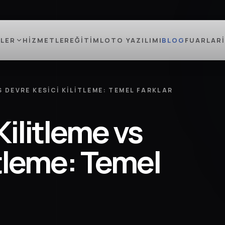
LER
HIZMETLER
EĞITIM
LOTO YAZILIMI
BLOG
FUARLAR
S DEVRE KESICI KILITLEME: TEMEL FARKLAR
Kilitleme vs
itleme: Temel