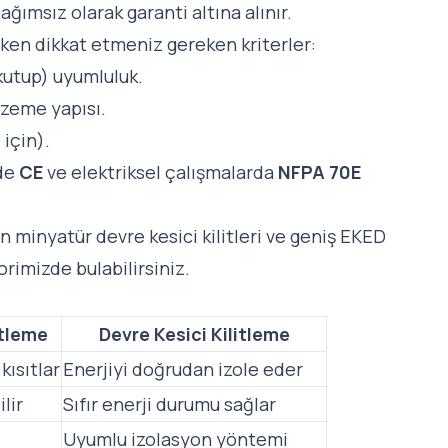
ğımsız olarak garanti altına alınır.
rken dikkat etmeniz gereken kriterler:
 kutup) uyumluluk.
lzeme yapısı.
 için).
nde
CE
ve elektriksel çalışmalarda
NFPA 70E
an minyatür devre kesici kilitleri ve geniş EKED
gorimizde
bulabilirsiniz.
itleme
Devre Kesici Kilitleme
kısıtlar
Enerjiyi doğrudan izole eder
lir
Sıfır enerji durumu sağlar
Uyumlu izolasyon yöntemi