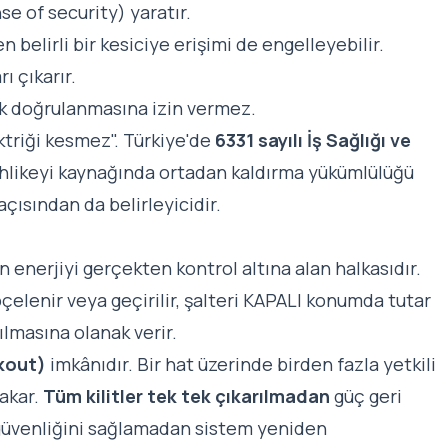
se of security) yaratır.
n belirli bir kesiciye erişimi de engelleyebilir.
ı çıkarır.
ak doğrulanmasına izin vermez.
ektriği kesmez". Türkiye'de
6331 sayılı İş Sağlığı ve
hlikeyi kaynağında ortadan kaldırma yükümlülüğü
çısından da belirleyicidir.
 enerjiyi gerçekten kontrol altına alan halkasıdır.
çelenir veya geçirilir, şalteri KAPALI konumda tutar
ılmasına olanak verir.
ckout)
imkânıdır. Bir hat üzerinde birden fazla yetkili
takar.
Tüm kilitler tek tek çıkarılmadan
güç geri
 güvenliğini sağlamadan sistem yeniden