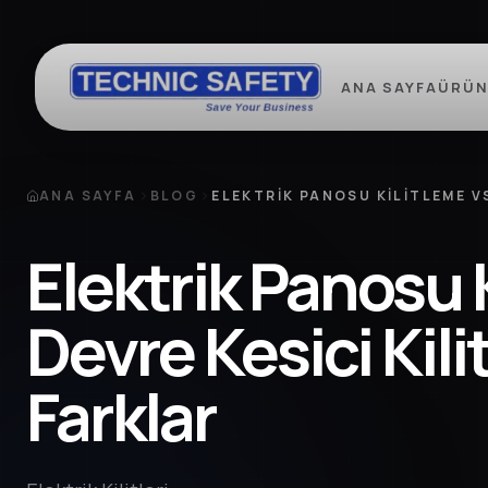
ANA SAYFA
ÜRÜN
ANA SAYFA
BLOG
ELEKTRIK PANOSU KILITLEME V
Elektrik Panosu 
Devre Kesici Kil
Farklar