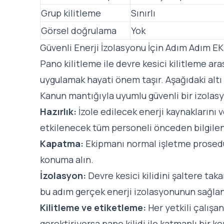
Grup kilitleme
Sınırlı
Görsel doğrulama
Yok
Güvenli Enerji İzolasyonu İçin Adım Adım
Pano kilitleme ile devre kesici kilitleme ar
uygulamak hayati önem taşır. Aşağıdaki altı
Kanun mantığıyla uyumlu güvenli bir izolasy
Hazırlık:
İzole edilecek enerji kaynaklarını 
etkilenecek tüm personeli önceden bilgilen
Kapatma:
Ekipmanı normal işletme prosedür
konuma alın.
İzolasyon:
Devre kesici kilidini şaltere ta
bu adım gerçek enerji izolasyonunun sağlan
Kilitleme ve etiketleme:
Her yetkili çalışan
gerektiriyorsa pano kilidi ile katmanlı bir k