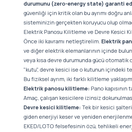
durumunu (zero-energy state) garanti ed
güvenliği için kritik olan bu ayrımı doğru 
sisteminizin gerçekten koruyucu olup olmadı
Elektrik Panosu Kilitleme ve Devre Kesici K
Önce iki kavramı netleştirelim.
Elektrik pa
ve diğer elektrik elemanlarının içinde bul
veya kısa devre durumunda gücü otomatik ola
"kutu", devre kesici ise o kutunun içindeki te
Bu fiziksel ayrım, iki farklı kilitleme yaklaşı
Elektrik panosu kilitleme:
Pano kapısının ta
Amaç, çalışan kesicilere izinsiz dokunulmas
Devre kesici kilitleme:
Tek bir kesici şalt
giden enerjiyi keser ve yeniden enerjilenme
EKED/LOTO felsefesinin özü, tehlikeli ener