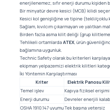
enerjilenemez; sıfır enerji durumu kişiden ba
Bir minyatür devre kesici (MCB) kilidi seçe
Kesici kol genişliğine ve tipine (tekli/çoklu
Sağlam, kıvılcım çıkarmayan ve yalıtkan ma
Birden fazla asma kilit deliği (grup kilitleme
Tehlikeli ortamlarda
ATEX
, ürün güvenliği
bağlamına uygunluk.
Technic Safety olarak bu kriterleri karşılay
ekipman yelpazemizi
elektrik kilitleri kate
İki Yöntemin Karşılaştırması
Kriter
Elektrik Panosu Kil
Temel işlev
Kapıya fiziksel erişimi 
Enerji durumu
Devreler enerjili kalabi
OSHA 1910.147 uyumu
Tek başına yetersiz