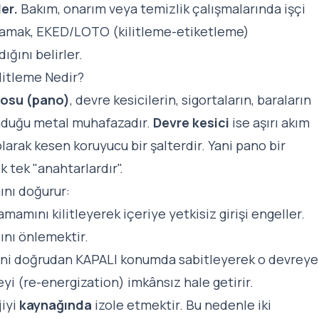
er.
Bakım, onarım veya temizlik çalışmalarında işçi
anlamak, EKED/LOTO (kilitleme-etiketleme)
ğını belirler.
ilitleme Nedir?
nosu (pano)
, devre kesicilerin, sigortaların, baraların
unduğu metal muhafazadır.
Devre kesici
ise aşırı akım
rak kesen koruyucu bir şalterdir. Yani pano bir
k tek "anahtarlardır".
mını doğurur:
mamını kilitleyerek içeriye yetkisiz girişi engeller.
ını önlemektir.
erini doğrudan KAPALI konumda sabitleyerek o devreye
yi (re-energization) imkânsız hale getirir.
jiyi
kaynağında
izole etmektir. Bu nedenle iki