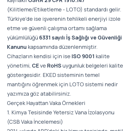
kaynaklı
OSHA 29 CFR 1910.147
(Kilitleme/Etiketleme - LOTO) standardı gelir.
Türkiye'de ise işverenin tehlikeli enerjiyi izole
etme ve güvenli çalışma ortamı sağlama
yükümlülüğü
6331 sayılı İş Sağlığı ve Güvenliği
Kanunu
kapsamında düzenlenmiştir.
Cihazların kendisi için ise
ISO 9001
kalite
yönetimi,
CE
ve
RoHS
uygunluk belgeleri kalite
göstergesidir. EKED sisteminin temel
mantığını öğrenmek için
LOTO sistemi nedir
yazımıza
göz atabilirsiniz.
Gerçek Hayattan Vaka Örnekleri
1. Kimya Tesisinde Yetersiz Vana İzolasyonu
(CSB Vaka İncelemesi)