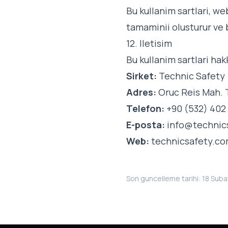
Bu kullanim sartlari, web
tamaminii olusturur ve 
12. Iletisim
Bu kullanim sartlari hak
Sirket:
Technic Safety
Adres:
Oruc Reis Mah. T
Telefon:
+90 (532) 402
E-posta:
info@technic
Web:
technicsafety.c
Son guncelleme tarihi: 18 Sub