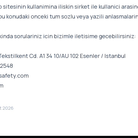
 sitesinin kullanimina iliskin sirket ile kullanici aras
bu konudaki onceki tum sozlu veya yazili anlasmalarin
kinda sorulariniz icin bizimle iletisime gecebilirsiniz:
ekstilkent Cd. A1 34 10/AU 102 Esenler / Istanbul
 2548
safety.com
om
at 2026