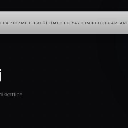
LER
HIZMETLER
EĞITIM
LOTO YAZILIMI
BLOG
FUARLAR
i
dikkatlice