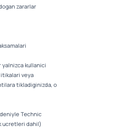
dogan zararlar
 aksamalari
 yalnizca kullanici
litikalari veya
ilara tikladiginizda, o
nedeniyle Technic
 ucretleri dahil)