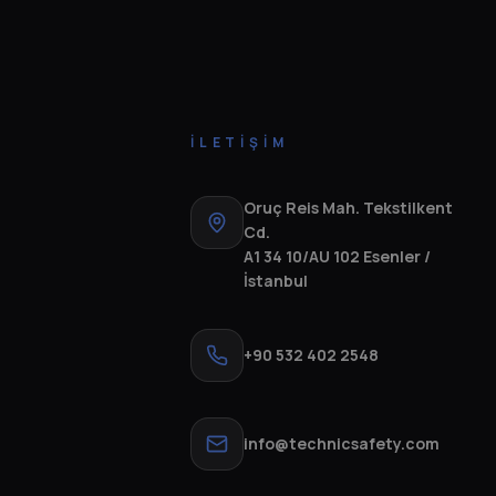
İLETIŞIM
Oruç Reis Mah. Tekstilkent
Cd.
A1 34 10/AU 102 Esenler /
İstanbul
+90 532 402 2548
info@technicsafety.com