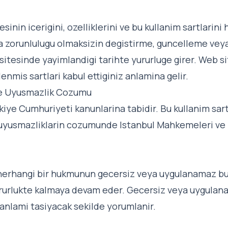
sinin icerigini, ozelliklerini ve bu kullanim sartlarin
 zorunlulugu olmaksizin degistirme, guncelleme veya 
 sitesinde yayimlandigi tarihte yururluge girer. Web s
nmis sartlari kabul ettiginiz anlamina gelir.
ve Uyusmazlik Cozumu
urkiye Cumhuriyeti kanunlarina tabidir. Bu kullanim sa
 uyusmazliklarin cozumunde Istanbul Mahkemeleri ve I
n herhangi bir hukmunun gecersiz veya uygulanamaz bu
rurlukte kalmaya devam eder. Gecersiz veya uygula
 anlami tasiyacak sekilde yorumlanir.