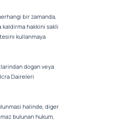
i herhangi bir zamanda,
kaldirma hakkini sakli
itesini kullanmaya
rtlarindan dogan veya
cra Daireleri
lunmasi halinde, diger
namaz bulunan hukum,