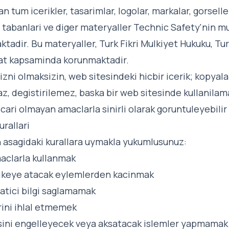
 tum icerikler, tasarimlar, logolar, markalar, gorseller
eri tabanlari ve diger materyaller Technic Safety'nin 
aktadir. Bu materyaller, Turk Fikri Mulkiyet Hukuku, T
zuat kapsaminda korunmaktadir.
 izni olmaksizin, web sitesindeki hicbir icerik; kopya
z, degistirilemez, baska bir web sitesinde kullanilam
icari olmayan amaclarla sinirli olarak goruntuleyebilir 
urallari
n asagidaki kurallara uymakla yukumlusunuz:
maclarla kullanmak
hlikeye atacak eylemlerden kacinmak
ldatici bilgi saglamamak
rini ihlal etmemek
sini engelleyecek veya aksatacak islemler yapmamak