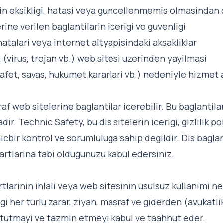
rin eksikligi, hatasi veya guncellenmemis olmasindan 
ine verilen baglantilarin icerigi ve guvenligi
hatalari veya internet altyapisindaki aksakliklar
 (virus, trojan vb.) web sitesi uzerinden yayilmasi
afet, savas, hukumet kararlari vb.) nedeniyle hizmet
f web sitelerine baglantilar icerebilir. Bu baglantilar
dir. Technic Safety, bu dis sitelerin icerigi, gizlilik po
cbir kontrol ve sorumluluga sahip degildir. Dis baglant
artlarina tabi oldugunuzu kabul edersiniz.
artlarinin ihlali veya web sitesinin usulsuz kullanimi 
i her turlu zarar, ziyan, masraf ve giderden (avukatlik
 tutmayi ve tazmin etmeyi kabul ve taahhut eder.