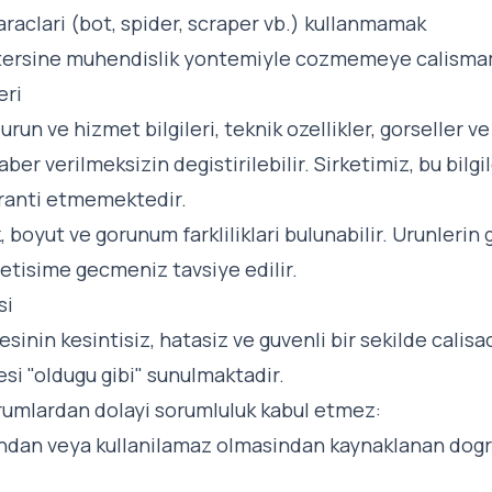
raclari (bot, spider, scraper vb.) kullanmamak
 tersine muhendislik yontemiyle cozmemeye calism
eri
un ve hizmet bilgileri, teknik ozellikler, gorseller ve
er verilmeksizin degistirilebilir. Sirketimiz, bu bilg
aranti etmemektedir.
 boyut ve gorunum farkliliklari bulunabilir. Urunlerin g
letisime gecmeniz tavsiye edilir.
si
sinin kesintisiz, hatasiz ve guvenli bir sekilde calisa
i "oldugu gibi" sunulmaktadir.
rumlardan dolayi sorumluluk kabul etmez:
indan veya kullanilamaz olmasindan kaynaklanan dogr