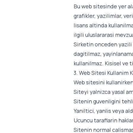
Bu web sitesinde yer alan
grafikler, yazilimlar, v
lisans altinda kullanilm
ilgili uluslararasi mev
Sirketin onceden yazili
dagitilmaz, yayinlanama
kullanilmaz. Kisisel ve t
3. Web Sitesi Kullanim K
Web sitesini kullanirke
Siteyi yalnizca yasal a
Sitenin guvenligini te
Yaniltici, yanlis veya a
Ucuncu taraflarin hakla
Sitenin normal calisma