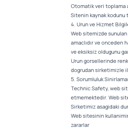
Otomatik veri toplama a
Sitenin kaynak kodunu
4. Urun ve Hizmet Bilgil
Web sitemizde sunulan ur
amaclıdır ve onceden hab
ve eksiksiz oldugunu g
Urun gorsellerinde renk,
dogrudan sirketimizle i
5. Sorumluluk Sinirlama
Technic Safety, web site
etmemektedir. Web sites
Sirketimiz asagidaki du
Web sitesinin kullanim
zararlar