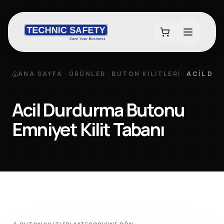
ANA SAYFA
ÜRÜNLER
BUTON KILITLERI
ACIL DU
Acil Durdurma Butonu
Emniyet Kilit Tabanı