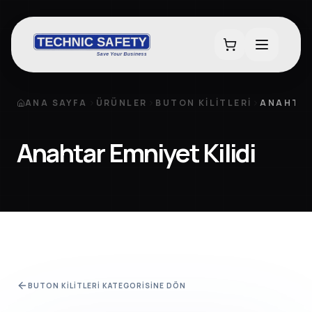
ANA SAYFA
ÜRÜNLER
BUTON KILITLERI
ANAHTAR 
Anahtar Emniyet Kilidi
BUTON KILITLERI
KATEGORISINE DÖN