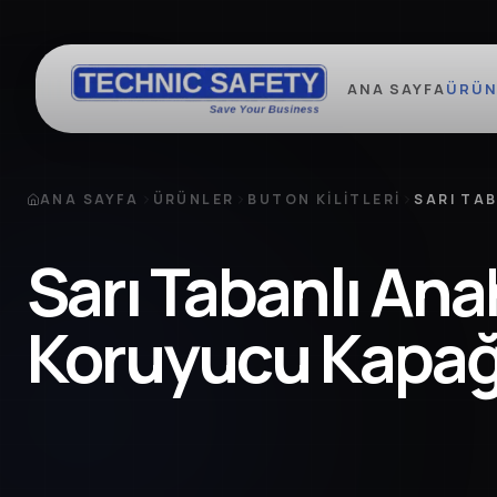
ANA SAYFA
ÜRÜN
ANA SAYFA
ÜRÜNLER
BUTON KILITLERI
SARI TA
Sarı Tabanlı Ana
Koruyucu Kapağ