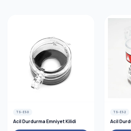
TS-E50
TS-E52
Acil Durdurma Emniyet Kilidi
Acil Durd