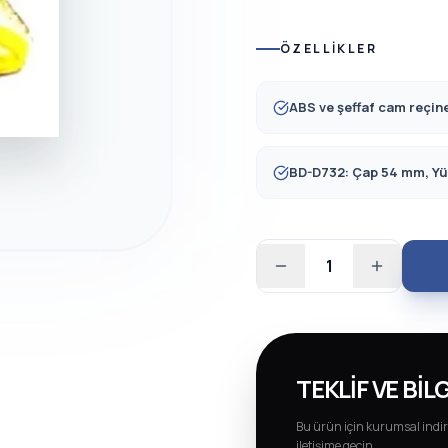
ÖZELLIKLER
ABS ve şeffaf cam reçin
BD-D732: Çap 54 mm, Yü
1
TEKLIF VE BILG
Bu ürün için kurumsal indir
iletişime geçin.