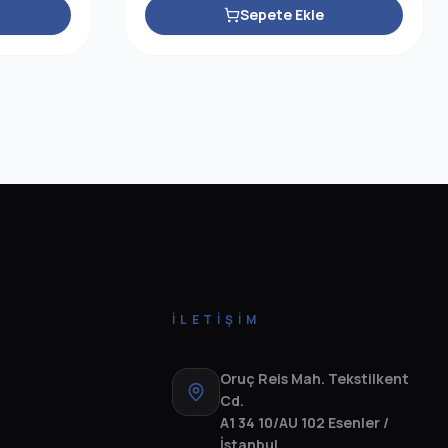
Sepete Ekle
İLETIŞIM
Oruç Reis Mah. Tekstilkent
Cd.
A1 34 10/AU 102 Esenler /
İstanbul