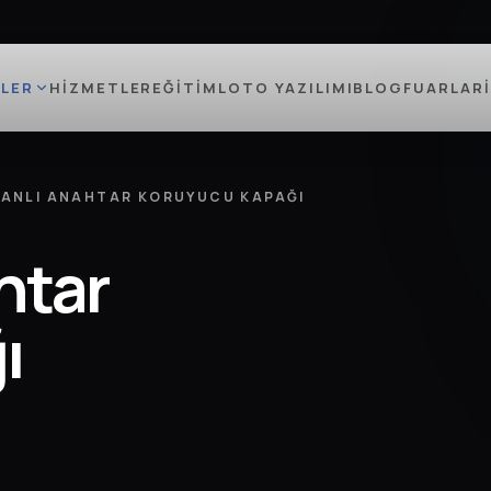
LER
HIZMETLER
EĞITIM
LOTO YAZILIMI
BLOG
FUARLAR
BANLI ANAHTAR KORUYUCU KAPAĞI
htar
ı