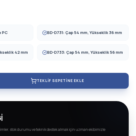
e PC
BD-D731: Çap 54 mm, Yükseklik 36 mm
kseklik 42 mm
BD-D733: Çap 54 mm, Yükseklik 56 mm
TEKLIF SEPETINE EKLE
I
imler, stok durumu ve teknik destek almak için uzman ekibimizle