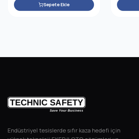
Sepete Ekle
Endüstriyel tesislerde sıfır kaza hedefi için