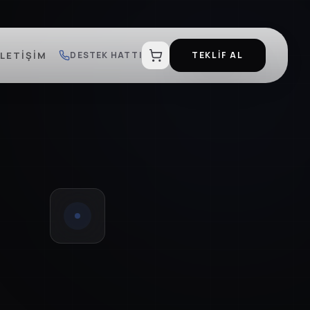
İLETIŞIM
DESTEK HATTI
TEKLİF AL