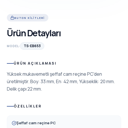
BUTON KILITLERI
Ürün Detayları
TS-EB653
MODEL:
ÜRÜN AÇIKLAMASI
Yüksek mukavemetli şeffaf cam reçine PC'den
üretilmiştir. Boy: 33 mm, En: 42 mm, Yükseklik: 20 mm.
Delik çapı 22 mm.
ÖZELLIKLER
Şeffaf cam reçine PC