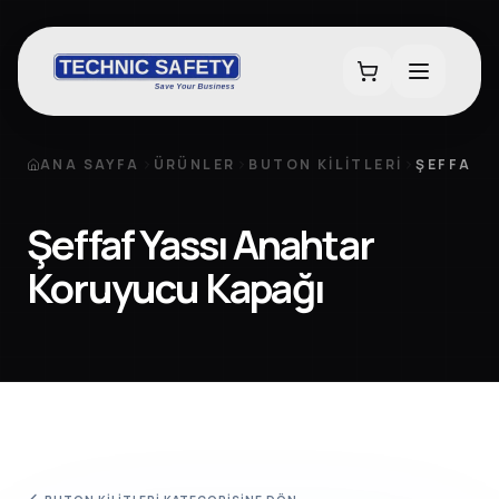
ANA SAYFA
ÜRÜNLER
BUTON KILITLERI
ŞEFFAF 
Şeffaf Yassı Anahtar
Koruyucu Kapağı