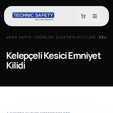
ANA SAYFA
ÜRÜNLER
ELEKTRIK KILITLERI
KELEPÇ
Kelepçeli Kesici Emniyet
Kilidi