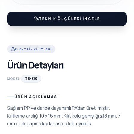
TEKNIK ÖLÇÜLERI İNCELE
ELEKTRIK KILITLERI
Ürün Detayları
TS-E10
MODEL:
ÜRÜN AÇIKLAMASI
Sağlam PP ve darbe dayanımlı PA'dan üretilmiştir.
Kilitleme aralığı 10 x 16 mm. Kilit kolu genişliği ≤18 mm. 7
mm delik çapına kadar asma kilit uyumlu.