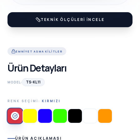
TEKNIK ÖLÇÜLERI İNCELE
EMNIYET ASMA KILITLER
Ürün Detayları
TS-KL11
MODEL:
RENK SEÇIMI:
KIRMIZI
ÜRÜN AÇIKLAMASI