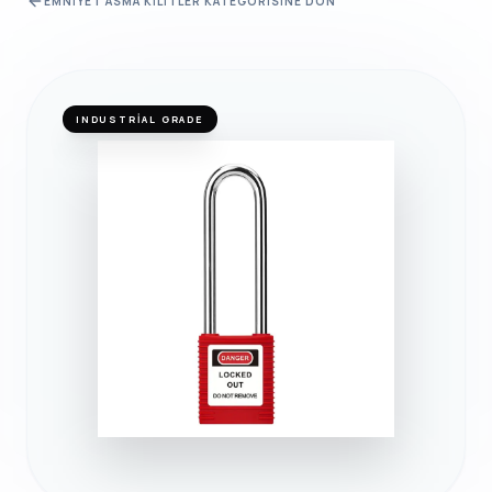
EMNIYET ASMA KILITLER
KATEGORISINE DÖN
INDUSTRIAL GRADE