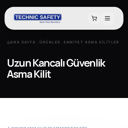
ANA SAYFA
ÜRÜNLER
EMNIYET ASMA KILITLER
U
Uzun Kancalı Güvenlik
Asma Kilit