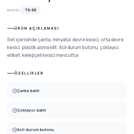
TS-05
MODEL:
ÜRÜN AÇIKLAMASI
Set içerisinde çanta, minyatür devre kesici, orta devre
kesici, plastik asma kilit. Acil durum butonu, çoklayıcı,
etiket, kelepçeli kesici mevcuttur.
ÖZELLIKLER
Çanta dahil
Çoklayıcı dahil
Acil durum butonu