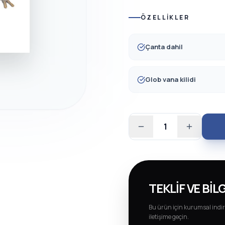
ÖZELLIKLER
Çanta dahil
Glob vana kilidi
1
TEKLIF VE BILG
Bu ürün için kurumsal indir
iletişime geçin.