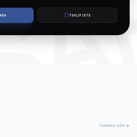
SA
ARA
TEKLİF İSTE
TÜMÜNÜ GÖR