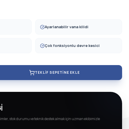
Ayarlanabilir vana kilidi
Çok fonksiyonlu devre kesici
TEKLIF SEPETINE EKLE
I
imler, stok durumu ve teknik destek almak için uzman ekibimizle