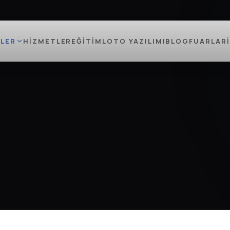
LER
HIZMETLER
EĞITIM
LOTO YAZILIMI
BLOG
FUARLAR