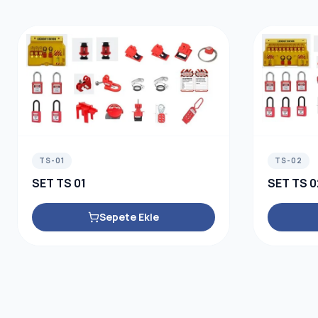
TS-01
TS-02
SET TS 01
SET TS 0
Sepete Ekle