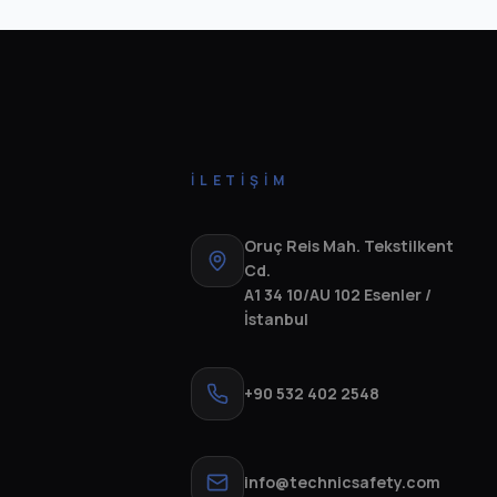
İLETIŞIM
Oruç Reis Mah. Tekstilkent
Cd.
A1 34 10/AU 102 Esenler /
İstanbul
+90 532 402 2548
info@technicsafety.com