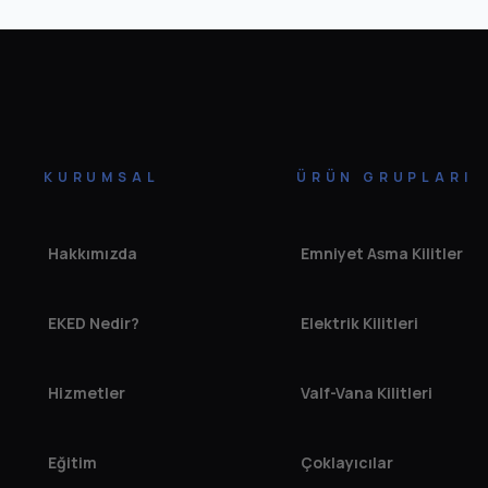
KURUMSAL
ÜRÜN GRUPLARI
Hakkımızda
Emniyet Asma Kilitler
EKED Nedir?
Elektrik Kilitleri
Hizmetler
Valf-Vana Kilitleri
Eğitim
Çoklayıcılar