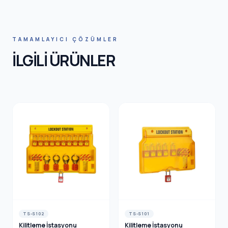
HNIC SA
TAMAMLAYICI ÇÖZÜMLER
İLGİLİ ÜRÜNLER
TS-S102
TS-S101
Kilitleme İstasyonu
Kilitleme İstasyonu