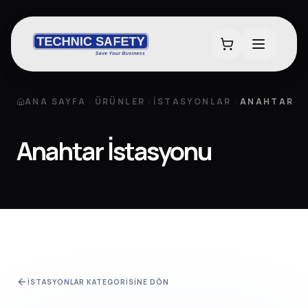
ANA SAYFA
ÜRÜNLER
İSTASYONLAR
ANAHTAR İ
Anahtar İstasyonu
İSTASYONLAR
KATEGORISINE DÖN