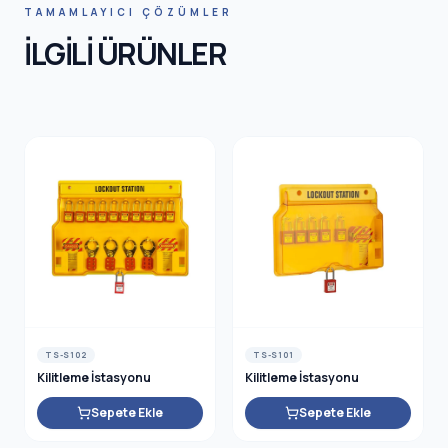
HNIC SA
TAMAMLAYICI ÇÖZÜMLER
İLGİLİ ÜRÜNLER
TS-S102
TS-S101
Kilitleme İstasyonu
Kilitleme İstasyonu
Sepete Ekle
Sepete Ekle