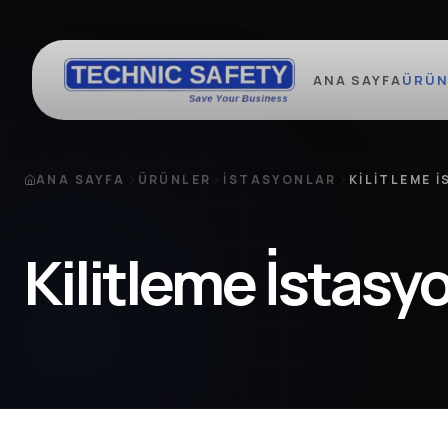
ANA SAYFA
ÜRÜN
ANA SAYFA
ÜRÜNLER
İSTASYONLAR
KILITLEME 
Kilitleme İstasy