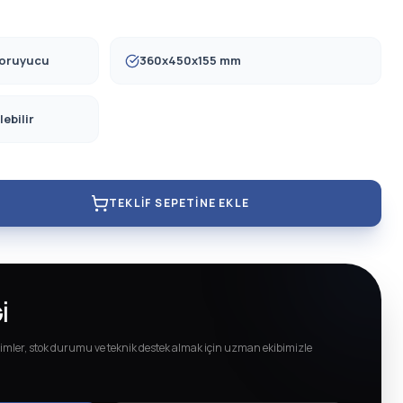
koruyucu
360x450x155 mm
lebilir
TEKLIF SEPETINE EKLE
I
imler, stok durumu ve teknik destek almak için uzman ekibimizle