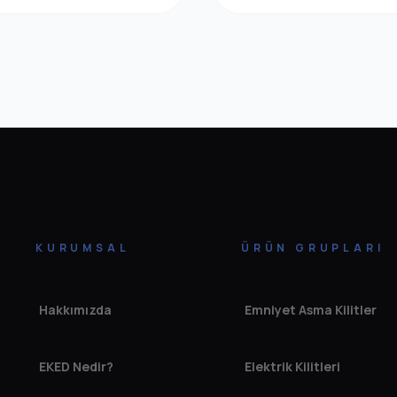
KURUMSAL
ÜRÜN GRUPLARI
Hakkımızda
Emniyet Asma Kilitler
EKED Nedir?
Elektrik Kilitleri