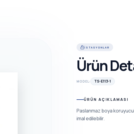
İSTASYONLAR
Ürün Det
TS-E113-1
MODEL:
ÜRÜN AÇIKLAMASI
Paslanmaz boya koruyuculu 
imal edilebilir.