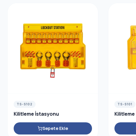
TS-S102
TS-S101
Kilitleme İstasyonu
Kilitleme
Sepete Ekle