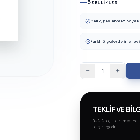
ÖZELLIKLER
Çelik, paslanmaz boya 
Farklı ölçülerde imal edi
1
TEKLIF VE BILG
Bu ürün için kurumsal indir
iletişime geçin.