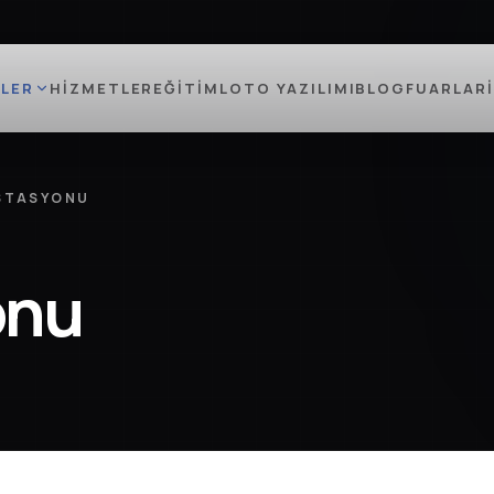
LER
HIZMETLER
EĞITIM
LOTO YAZILIMI
BLOG
FUARLAR
İSTASYONU
onu