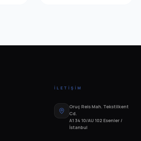
İLETIŞIM
Oruç Reis Mah. Tekstilkent
Cd.
A1 34 10/AU 102 Esenler /
İstanbul