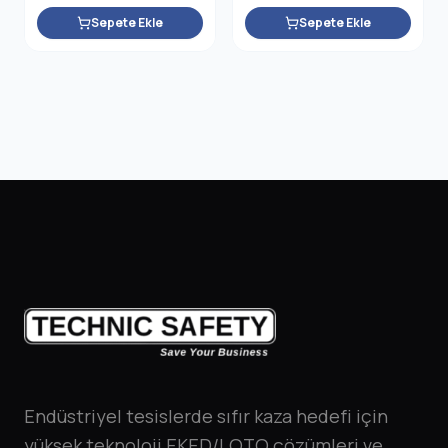
Sepete Ekle
Sepete Ekle
Endüstriyel tesislerde sıfır kaza hedefi için
yüksek teknoloji EKED/LOTO çözümleri ve