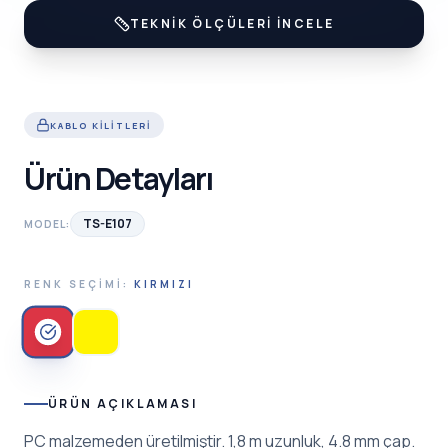
TEKNIK ÖLÇÜLERI İNCELE
KABLO KILITLERI
Ürün Detayları
TS-E107
MODEL:
RENK SEÇIMI:
KIRMIZI
ÜRÜN AÇIKLAMASI
PC malzemeden üretilmiştir. 1,8 m uzunluk, 4.8 mm çap.