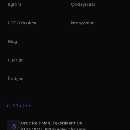
Eğitim
Çoklayıcılar
LOTO Yazılımı
İstasyonlar
Blog
Fuarlar
İletişim
İLETIŞIM
Oruç Reis Mah. Tekstilkent Cd.
A1 34 10/AU 102 Esenler / İstanbul