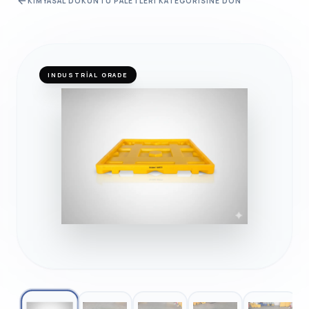
KIMYASAL DÖKÜNTÜ PALETLERI
KATEGORISINE DÖN
INDUSTRIAL GRADE