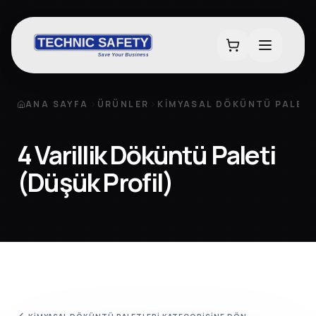
ANA SAYFA
ÜRÜNLER
KIMYASAL DÖKÜNTÜ PALETL
4 Varillik Döküntü Paleti
(Düşük Profil)