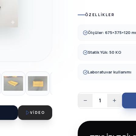
ÖZELLIKLER
Ölçüler: 675×375×120 
Statik Yük: 50 KG
Laboratuvar kullanımı
1
VIDEO