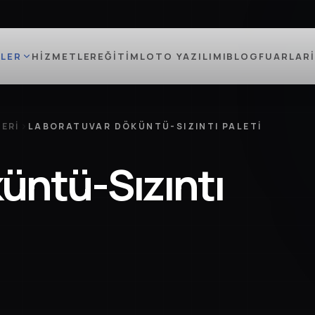
LER
HIZMETLER
EĞITIM
LOTO YAZILIMI
BLOG
FUARLAR
ERI
LABORATUVAR DÖKÜNTÜ-SIZINTI PALETI
üntü-Sızıntı