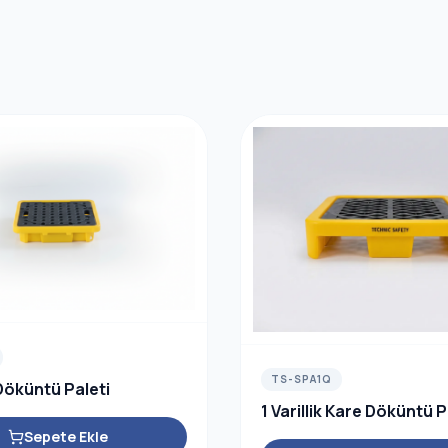
TS-SPA1Q
k Döküntü Paleti
1 Varillik Kare Döküntü P
Sepete Ekle