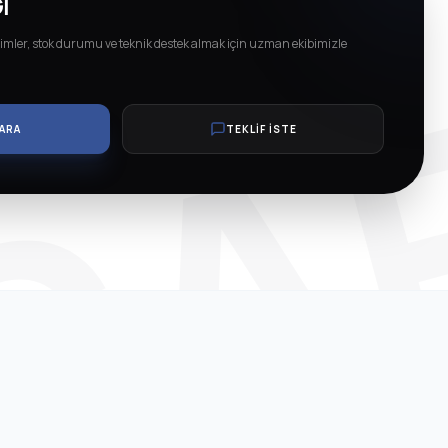
SA
I
imler, stok durumu ve teknik destek almak için uzman ekibimizle
ARA
TEKLİF İSTE