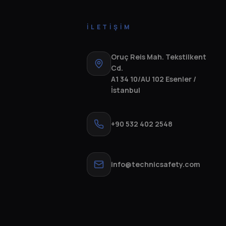
İLETIŞIM
Oruç Reis Mah. Tekstilkent
Cd.
A1 34 10/AU 102 Esenler /
İstanbul
+90 532 402 2548
info@technicsafety.com