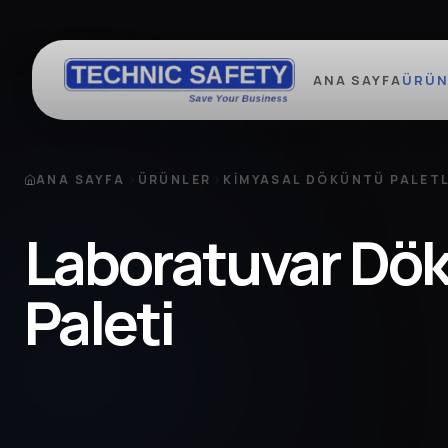
ANA SAYFA
ÜRÜN
ANA SAYFA
ÜRÜNLER
KIMYASAL DÖKÜNTÜ PALETL
Laboratuvar Dök
Paleti