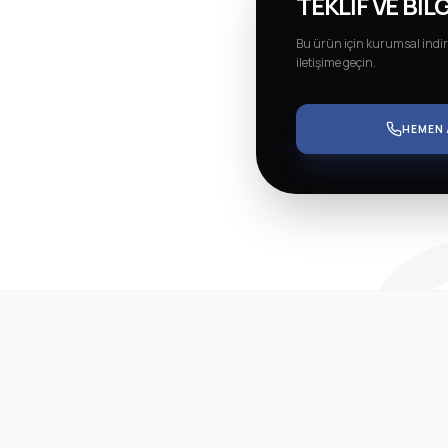
IC 
TEKLIF VE BILG
Bu ürün için kurumsal indir
iletişime geçin.
HEMEN 