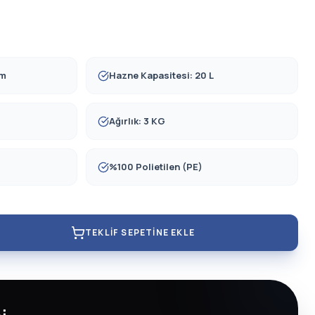
mm
Hazne Kapasitesi: 20 L
Ağırlık: 3 KG
%100 Polietilen (PE)
TEKLIF SEPETINE EKLE