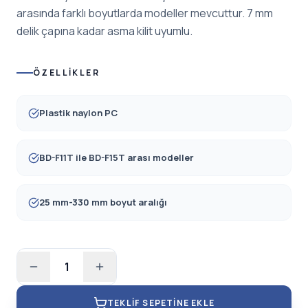
arasında farklı boyutlarda modeller mevcuttur. 7 mm
delik çapına kadar asma kilit uyumlu.
ÖZELLIKLER
Plastik naylon PC
BD-F11T ile BD-F15T arası modeller
25 mm-330 mm boyut aralığı
1
TEKLIF SEPETINE EKLE