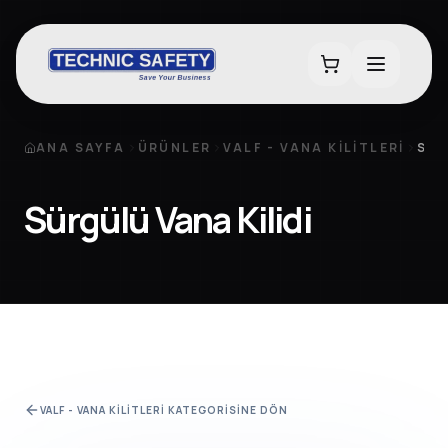
ANA SAYFA
ÜRÜNLER
VALF - VANA KILITLERI
SÜR
Sürgülü Vana Kilidi
VALF - VANA KILITLERI
KATEGORISINE DÖN